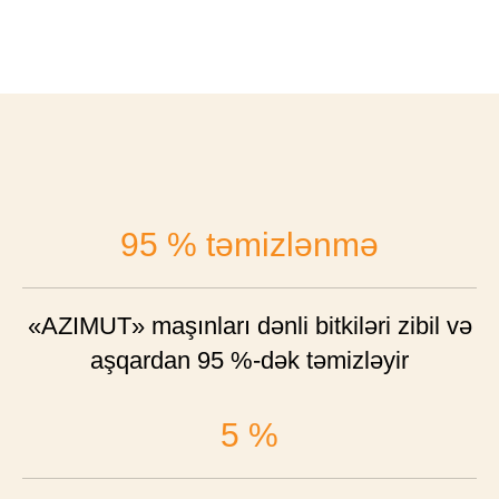
95 % təmizlənmə
«AZIMUT» maşınları dənli bitkiləri zibil və
aşqardan 95 %-dək təmizləyir
5 %