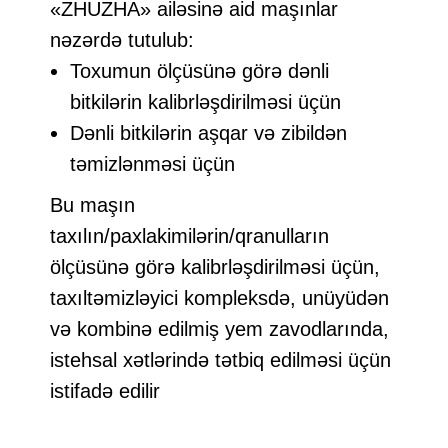
«ZHUZHA» ailəsinə aid maşınlar
nəzərdə tutulub:
Toxumun ölçüsünə görə dənli
bitkilərin kalibrləşdirilməsi üçün
Dənli bitkilərin aşqar və zibildən
təmizlənməsi üçün
Bu maşın
taxılın/paxlakimilərin/qranulların
ölçüsünə görə kalibrləşdirilməsi üçün,
taxıltəmizləyici kompleksdə, unüyüdən
və kombinə edilmiş yem zavodlarında,
istehsal xətlərində tətbiq edilməsi üçün
istifadə edilir