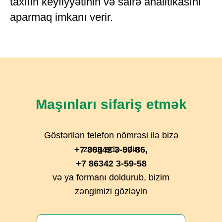
taxılın keyfiyyətinin və sairə analitikasını
aparmaq imkanı verir.
Maşınları sifariş etmək
Göstərilən telefon nömrəsi ilə bizə
zəng edə edin
+7 86342 3-59-86,
+7 86342 3-59-58
və ya formanı doldurub, bizim
zəngimizi gözləyin