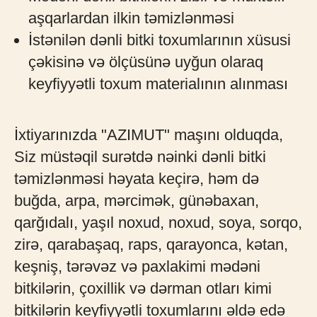
aşqarlardan ilkin təmizlənməsi
İstənilən dənli bitki toxumlarının xüsusi
çəkisinə və ölçüsünə uyğun olaraq
keyfiyyətli toxum materialının alınması
İxtiyarınızda "AZIMUT" maşını olduqda,
Siz müstəqil surətdə nəinki dənli bitki
təmizlənməsi həyata keçirə, həm də
buğda, arpa, mərcimək, günəbaxan,
qarğıdalı, yaşıl noxud, noxud, soya, sorqo,
zirə, qarabaşaq, raps, qarayonca, kətan,
keşniş, tərəvəz və paxlakimi mədəni
bitkilərin, çoxillik və dərman otları kimi
bitkilərin keyfiyyətli toxumlarını əldə edə