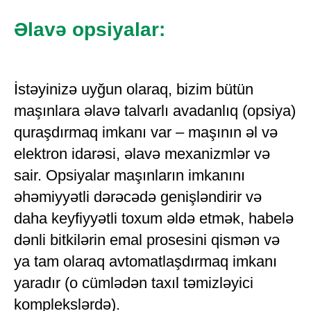
Əlavə opsiyalar:
İstəyinizə uyğun olaraq, bizim bütün
maşınlara əlavə talvarlı avadanlıq (opsiya)
quraşdırmaq imkanı var – maşının əl və
elektron idarəsi, əlavə mexanizmlər və
sair. Opsiyalar maşınların imkanını
əhəmiyyətli dərəcədə genişləndirir və
daha keyfiyyətli toxum əldə etmək, habelə
dənli bitkilərin emal prosesini qismən və
ya tam olaraq avtomatlaşdırmaq imkanı
yaradır (o cümlədən taxıl təmizləyici
komplekslərdə).