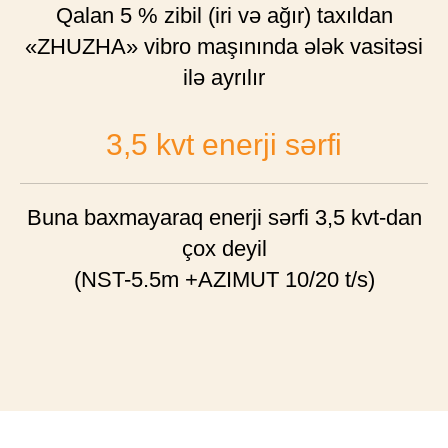
Qalan 5 % zibil (iri və ağır) taxıldan
«ZHUZHA» vibro maşınında ələk vasitəsi
ilə ayrılır
3,5 kvt enerji sərfi
Buna baxmayaraq enerji sərfi 3,5 kvt-dan
çox deyil
(NST-5.5m +AZIMUT 10/20 t/s)