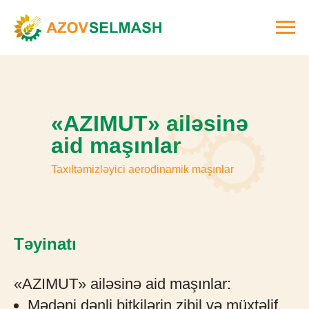
«AZIMUT» ailəsinə
aid maşınlar
Taxıltəmizləyici aerodinamik maşınlar
Təyinatı
«AZIMUT» ailəsinə aid maşınlar:
Mədəni dənli bitkilərin zibil və müxtəlif