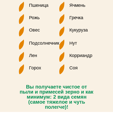
Пшеница
Ячмень
Рожь
Гречка
Овес
Кукуруза
Подсолнечник
Нут
Лен
Корриандр
Горох
Соя
Вы получаете чистое от
пыли и примесей зерно и как
минимум: 2 вида семян
(самое тяжелое и чуть
полегче)!