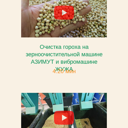
Очистка гороха на
зерноочистительной машине
АЗИМУТ и вибромашине
ЖУЖА
4:20 мин