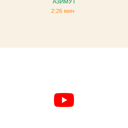
АЗИМУТ
2:26 мин
Очистка гороха от ячменя на