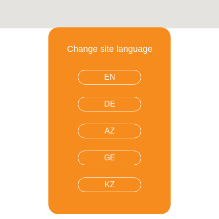
Change site language
EN
DE
AZ
GE
KZ