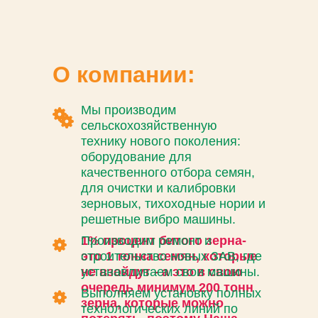
О компании:
Мы производим
сельскохозяйственную
технику нового поколения:
оборудование для
качественного отбора семян,
для очистки и калибровки
зерновых, тихоходные нории и
решетные вибро машины.
1% процент битого зерна-
Производим ремонт и
это 1 тонна семян, которые
строительство новых ЗАВ, где
не взойдут - а это в свою
устанавливаем свои машины.
очередь минимум 200 тонн
Выполняем установку полных
зерна, которые можно
технологических линий по