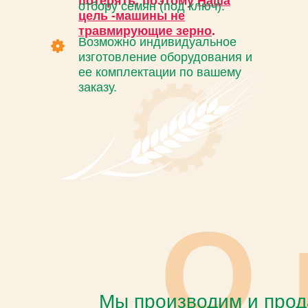
потерять, поэтому
Наша
отбору семян (под ключ).
цель -машины не
травмирующие зерно
.
Возможно индивидуальное
изготовление оборудования и
ее комплектации по вашему
заказу.
О 
Мы производим и прод